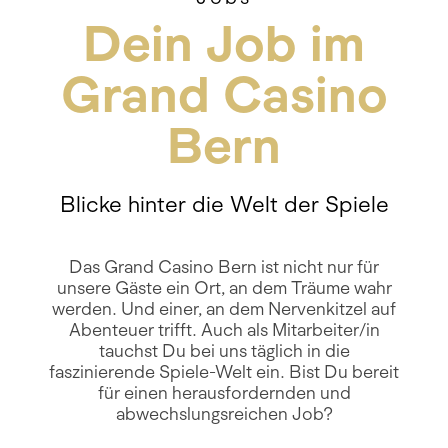
Dein Job im
Grand Casino
Bern
Blicke hinter die Welt der Spiele
Das Grand Casino Bern ist nicht nur für
unsere Gäste ein Ort, an dem Träume wahr
werden. Und einer, an dem Nervenkitzel auf
Abenteuer trifft. Auch als Mitarbeiter/in
tauchst Du bei uns täglich in die
faszinierende Spiele-Welt ein. Bist Du bereit
für einen herausfordernden und
abwechslungsreichen Job?