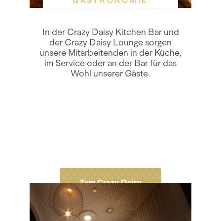
GASTRONOMIE
In der Crazy Daisy Kitchen Bar und
der Crazy Daisy Lounge sorgen
unsere Mitarbeitenden in der Küche,
im Service oder an der Bar für das
Wohl unserer Gäste.
Zum Crazy Daisy