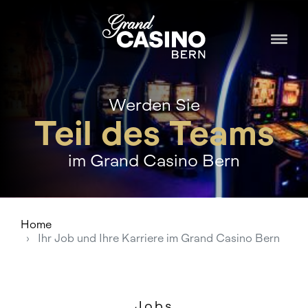
Direkt
zum
Inhalt
Werden Sie
Teil des Teams
im Grand Casino Bern
Home
Ihr Job und Ihre Karriere im Grand Casino Bern
Jobs