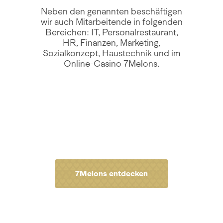
Neben den genannten beschäftigen
wir auch Mitarbeitende in folgenden
Bereichen: IT, Personalrestaurant,
HR, Finanzen, Marketing,
Sozialkonzept, Haustechnik und im
Online-Casino 7Melons.
7Melons entdecken