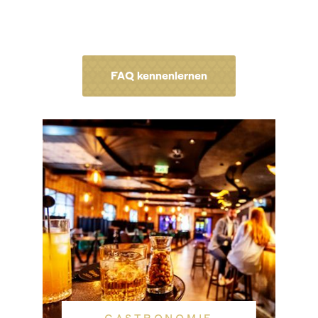
FAQ kennenlernen