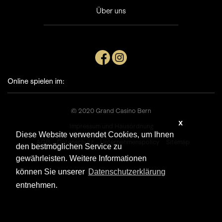
Über uns
Online spielen im:
© 2020 Grand Casino Bern
x
Impressum und Hausordnung
Diese Website verwendet Cookies, um Ihnen
AGB
Datenschutz
Unternehmenspolicy
Sitemap
den bestmöglichen Service zu
gewährleisten. Weitere Informationen
können Sie unserer
Datenschutzerklärung
entnehmen.