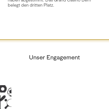
belegt den dritten Platz.
Unser Engagement