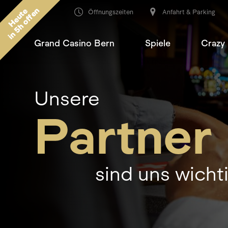
in 5h offen
Heute
Öffnungszeiten
Anfahrt & Parking
Main naviga
Grand Casino Bern
Spiele
Crazy 
Unsere
Partner
sind uns wichti