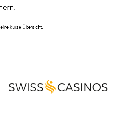
nern.
eine kurze Übersicht.