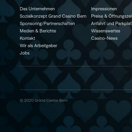
Das Unternehmen
Impressionen
Sozialkonzept Grand Casino Bern
Preise & Öffnungszei
Sponsoring/Partnerschaften
Anfahrt und Parkplat
Medien & Berichte
Wissenswertes
Kontakt
Casino-News
Wir als Arbeitgeber
Jobs
© 2020 Grand Casino Bern