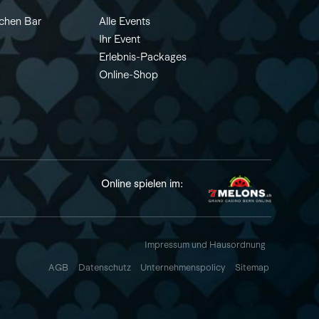
tchen Bar
Alle Events
Ihr Event
Erlebnis-Packages
Online-Shop
Online spielen im:
Impressum und Hausordnung
AGB
Datenschutz
Unternehmenspolicy
Sitemap