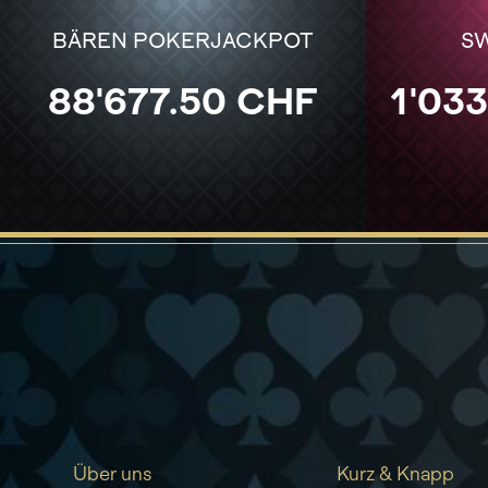
CKPOT
SWISS JACKPOT
 CHF
1'033'154.61 CHF
Über uns
Kurz & Knapp