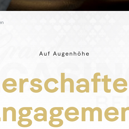
en
Auf Augenhöhe
erschaft
ngageme