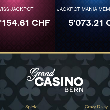
JACKPOT MANIA MEMBÄR-CLUB
JACK
5'073.21 CHF
31'
Spiele
Crazy Daisy