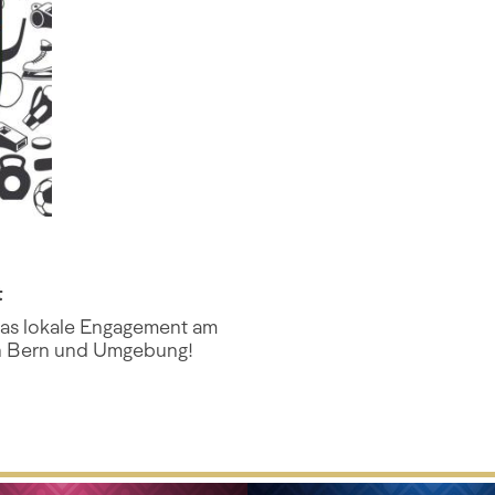
t
s das lokale Engagement am
in Bern und Umgebung!