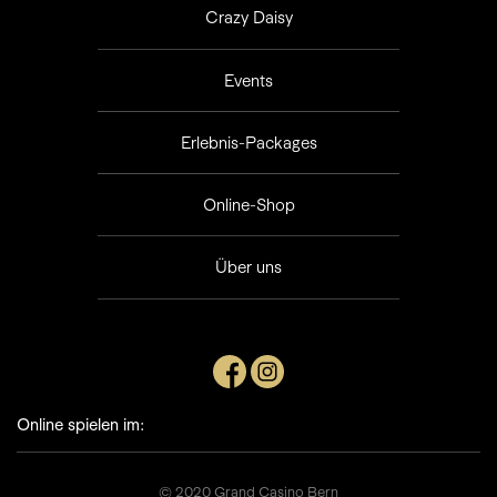
Crazy Daisy
Events
Erlebnis-Packages
Online-Shop
Über uns
Online spielen im:
© 2020 Grand Casino Bern