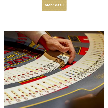
Mehr dazu