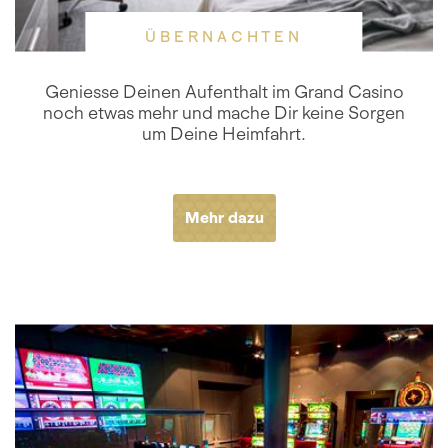
ÜBERNACHTEN
Geniesse Deinen Aufenthalt im Grand Casino
noch etwas mehr und mache Dir keine Sorgen
um Deine Heimfahrt.
Mehr dazu