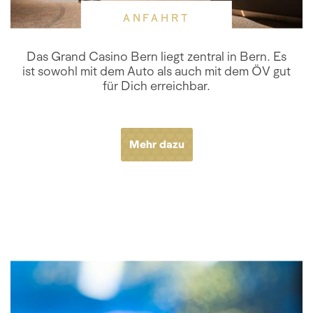
ANFAHRT
Das Grand Casino Bern liegt zentral in Bern. Es
ist sowohl mit dem Auto als auch mit dem ÖV gut
für Dich erreichbar.
Mehr dazu