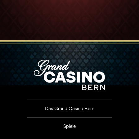
Das Grand Casino Bern
Spiele