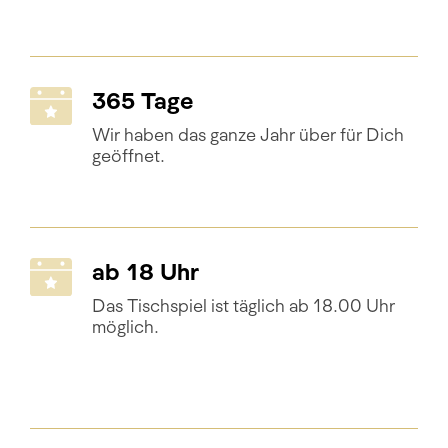
365 Tage
Wir haben das ganze Jahr über für Dich
geöffnet.
ab 18 Uhr
Das Tischspiel ist täglich ab 18.00 Uhr
möglich.