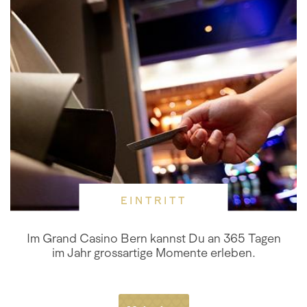
EINTRITT
Im Grand Casino Bern kannst Du an 365 Tagen
im Jahr grossartige Momente erleben.