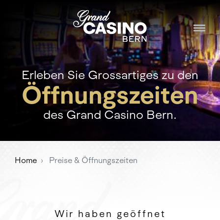
Direkt
zum
Inhalt
Erleben Sie Grossartiges zu den
Öffnungszeiten
des Grand Casino Bern.
Home
Preise & Öffnungszeiten
Wir haben geöffnet