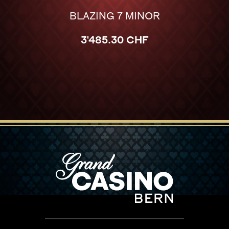
BÄREN POKERJACKPOT
BLAZING 7 MINOR
88'605.50 CHF
3'485.30 CHF