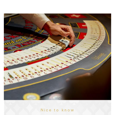
Nice to know