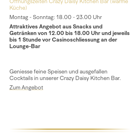
Öffnungszeiten Crazy Daisy Kitchen Bar (warme
Küche)
Montag - Sonntag: 18.00 - 23.00 Uhr
Attraktives Angebot aus Snacks und
Getränken von 12.00 bis 18.00 Uhr und jeweils
bis 1 Stunde vor Casinoschliessung an der
Lounge-Bar
Geniesse feine Speisen und ausgefallen
Cocktails in unserer Crazy Daisy Kitchen Bar.
Zum Angebot