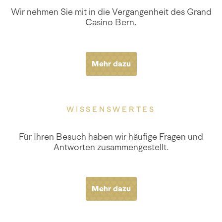
Wir nehmen Sie mit in die Vergangenheit des Grand
Casino Bern.
Mehr dazu
WISSENSWERTES
Für Ihren Besuch haben wir häufige Fragen und
Antworten zusammengestellt.
Mehr dazu