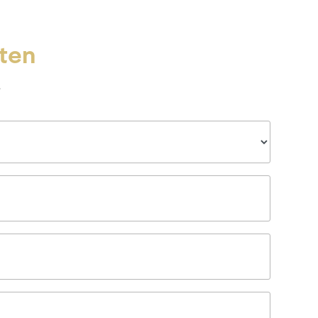
ten
.