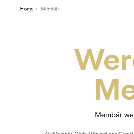
Home
Membär
Werd
Me
Membär werd