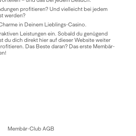
orteilen – und das bei jedem Besuch.
adungen profitieren? Und vielleicht bei jedem
st werden?
 Charme in Deinem Lieblings-Casino.
raktiven Leistungen ein. Sobald du genügend
du dich direkt hier auf dieser Website weiter
ofitieren. Das Beste daran? Das erste Membär-
en!
Membär-Club AGB