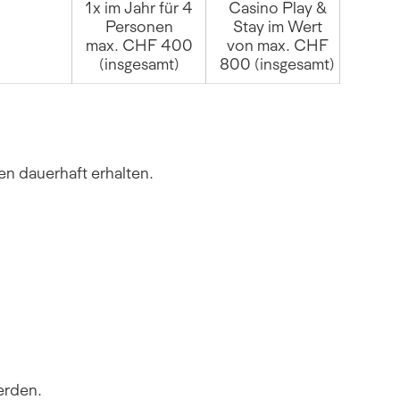
1x im Jahr für 4
Casino Play &
Personen
Stay im Wert
max. CHF 400
von max. CHF
(insgesamt)
800 (insgesamt)
en dauerhaft erhalten.
erden.