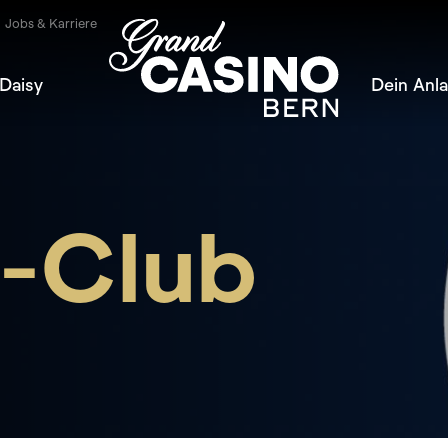
Direkt
Jobs & Karriere
zum
Inhalt
tion
Daisy
Dein Anl
-Club