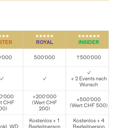
★★★
★★★★★
★★★★★★
STER
ROYAL
INSIDER
0'000
500'000
1'500'000
✓
✓
✓
+ 2 Events nach
Wunsch
0'000
+200'000
+500'000
rt CHF
(Wert CHF
(Wert CHF 500)
00)
200)
Kostenlos + 1
Kostenlos + 4
 inkl. WD
Begleitperson
Begleitperson