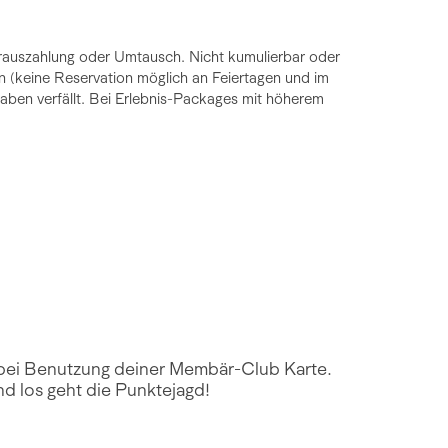
rauszahlung oder Umtausch. Nicht kumulierbar oder
n (keine Reservation möglich an Feiertagen und im
haben verfällt. Bei Erlebnis-Packages mit höherem
bei Benutzung deiner Membär-Club Karte.
d los geht die Punktejagd!