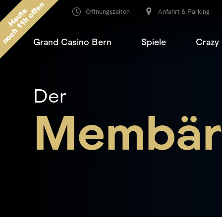
noch 11h offen
Heute
Öffnungszeiten
Anfahrt & Parking
Main naviga
Grand Casino Bern
Spiele
Crazy 
Der
Membär