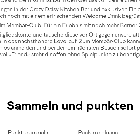
Casino Bern kommst Du in den Genuss von zahlreichen V
ngen in der Crazy Daisy Kitchen Bar und exklusiven Einl
ch noch mit einem erfrischenden Welcome Drink begrüs
kt im Membär-Club. Für ein Erlebnis mit noch mehr Berner
tgliedskonto und tausche diese vor Ort gegen unsere att
h in das nächsthöhere Level auf. Zum Membär-Club kannst 
nlos anmelden und bei deinem nächsten Besuch sofort pr
vel «Friend» steht dir offen ohne Spielpunkte zu benötig
Sammeln und punkten
Punkte sammeln
Punkte einlösen