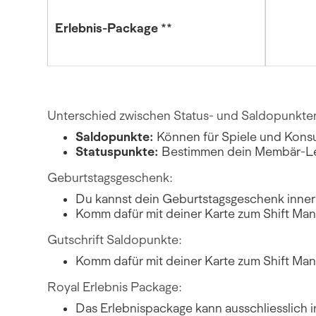
Erlebnis-Package **
Unterschied zwischen Status- und Saldopunkte
Saldopunkte:
Können für Spiele und Konsum
Statuspunkte:
Bestimmen dein Membär-Leve
Geburtstagsgeschenk:
Du kannst dein Geburtstagsgeschenk inner
Komm dafür mit deiner Karte zum Shift Man
Gutschrift Saldopunkte:
Komm dafür mit deiner Karte zum Shift Man
Royal Erlebnis Package:
Das Erlebnispackage kann ausschliesslich 