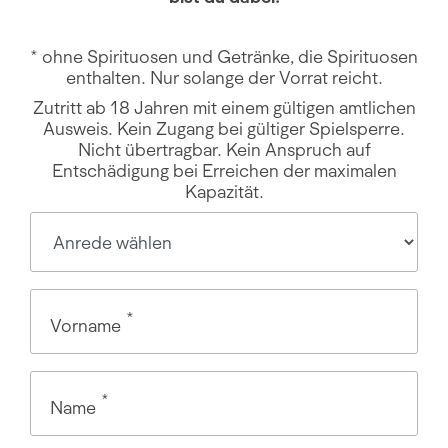
* ohne Spirituosen und Getränke, die Spirituosen
enthalten. Nur solange der Vorrat reicht.
Zutritt ab 18 Jahren mit einem gültigen amtlichen
Ausweis. Kein Zugang bei gültiger Spielsperre.
Nicht übertragbar. Kein Anspruch auf
Entschädigung bei Erreichen der maximalen
Kapazität.
Anrede wählen
Vorname
Name