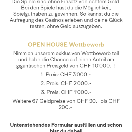
Die Spiele sind ohne Einsatz von echtem Geld.
Bei den Spiele hast du die Möglichkeit,
Spielguthaben zu gewinnen. So kannst du die
Aufregung des Casinos erleben und deine Glück
testen, ohne Geld auszugeben.
OPEN HOUSE Wettbewerb
Nimm an unserem exklusiven Wettbewerb teil
und habe die Chance auf einen Anteil am
gigantischen Preisgeld von CHF 10'000.-!
1. Preis: CHF 3'000.-
2. Preis: CHF 2'000.-
3. Preis: CHF 1'000.-
Weitere 67 Geldpreise von CHF 20.- bis CHF
200.-
Untenstehendes Formular ausfüllen und schon
bist du dabei!