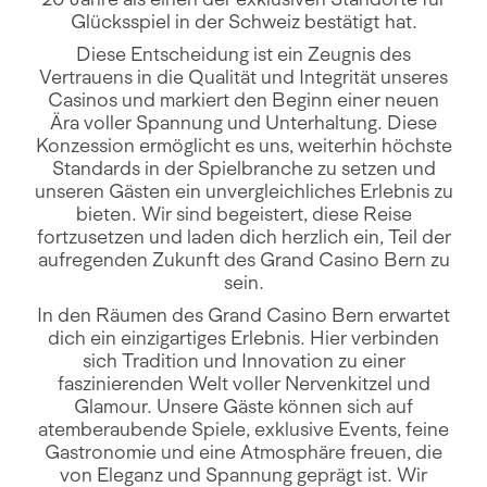
Glücksspiel in der Schweiz bestätigt hat.
Diese Entscheidung ist ein Zeugnis des
Vertrauens in die Qualität und Integrität unseres
Casinos und markiert den Beginn einer neuen
Ära voller Spannung und Unterhaltung. Diese
Konzession ermöglicht es uns, weiterhin höchste
Standards in der Spielbranche zu setzen und
unseren Gästen ein unvergleichliches Erlebnis zu
bieten. Wir sind begeistert, diese Reise
fortzusetzen und laden dich herzlich ein, Teil der
aufregenden Zukunft des Grand Casino Bern zu
sein.
In den Räumen des Grand Casino Bern erwartet
dich ein einzigartiges Erlebnis. Hier verbinden
sich Tradition und Innovation zu einer
faszinierenden Welt voller Nervenkitzel und
Glamour. Unsere Gäste können sich auf
atemberaubende Spiele, exklusive Events, feine
Gastronomie und eine Atmosphäre freuen, die
von Eleganz und Spannung geprägt ist. Wir