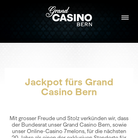
Direkt
zum
Inhalt
Jackpot fürs Grand
Casino Bern
Mit grosser Freude und Stolz verkünden wir, dass
der Bundesrat unser Grand Casino Bern, sowie
unser Online-Casino 7melons, für die nächsten
20 Jahre als einen der exklusiven Standorte für