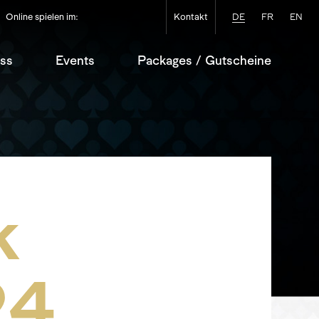
Online spielen im:
Kontakt
DE
FR
EN
ass
Events
Packages / Gutscheine
k
24