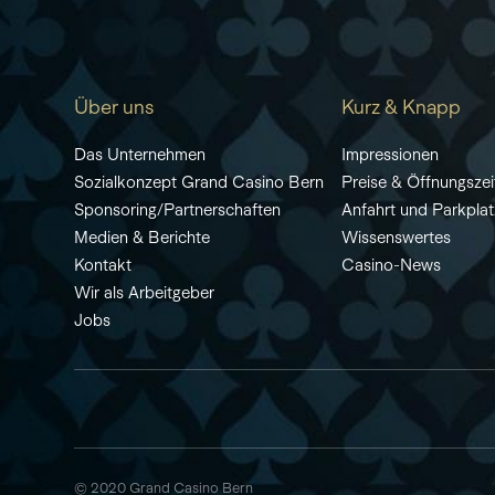
Über uns
Kurz & Knapp
Das Unternehmen
Impressionen
Sozialkonzept Grand Casino Bern
Preise & Öffnungszei
Sponsoring/Partnerschaften
Anfahrt und Parkplat
Medien & Berichte
Wissenswertes
Kontakt
Casino-News
Wir als Arbeitgeber
Jobs
© 2020 Grand Casino Bern