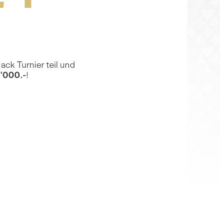
ck Turnier teil und
0'000.-
!