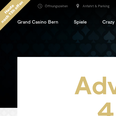
noch 15h offen
Heute
Öffnungszeiten
Anfahrt & Parking
Main naviga
Grand Casino Bern
Spiele
Crazy 
Adv
4