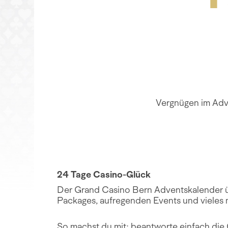
Vergnügen im Adv
24 Tage Casino-Glück
Der Grand Casino Bern Adventskalender üb
Packages, aufregenden Events und vieles 
So machst du mit: beantworte einfach die Q