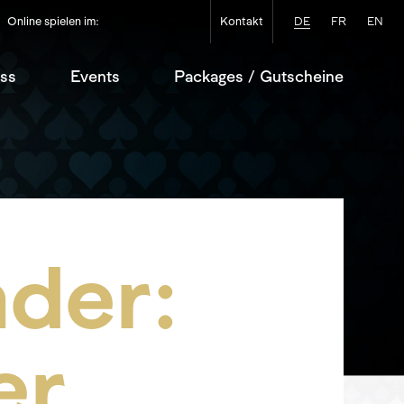
Online spielen im:
Kontakt
DE
FR
EN
ass
Events
Packages / Gutscheine
der:
er