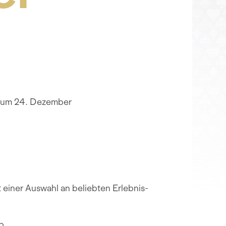
 zum 24. Dezember
einer Auswahl an beliebten Erlebnis-
b.