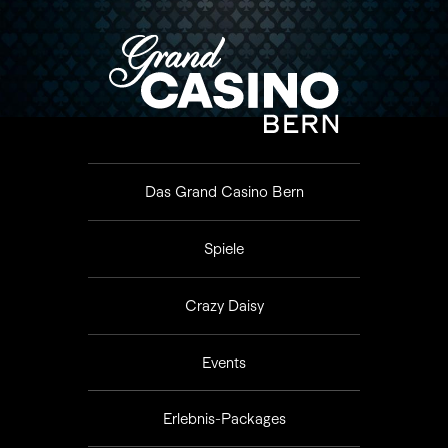
Das Grand Casino Bern
Spiele
Crazy Daisy
Events
Erlebnis-Packages