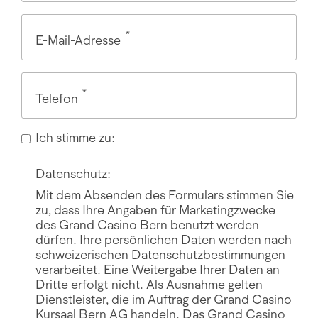
E-Mail-Adresse
Telefon
Ich stimme zu:
Datenschutz:
Mit dem Absenden des Formulars stimmen Sie
zu, dass Ihre Angaben für Marketingzwecke
des Grand Casino Bern benutzt werden
dürfen. Ihre persönlichen Daten werden nach
schweizerischen Datenschutzbestimmungen
verarbeitet. Eine Weitergabe Ihrer Daten an
Dritte erfolgt nicht. Als Ausnahme gelten
Dienstleister, die im Auftrag der Grand Casino
Kursaal Bern AG handeln. Das Grand Casino