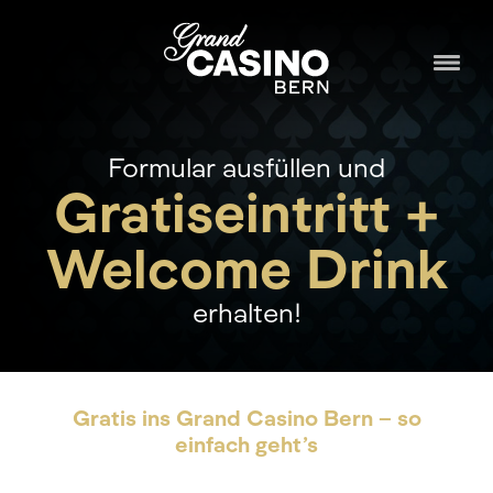
Direkt
zum
Inhalt
Formular ausfüllen und
Gratiseintritt +
Welcome Drink
erhalten!
Gratis ins Grand Casino Bern – so
einfach geht’s