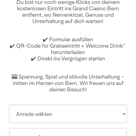
Du bist nur noch wenige Klicks von deinem
kostenlosen Eintritt ins Grand Casino Bern
entfernt, wo Nervenkitzel, Genuss und
Unterhaltung auf dich warten!
✔️ Formular ausfüllen
✔️ QR-Code für Gratiseintritt + Welcome Drink*
herunterladen
✔️ Direkt ins Vergnügen starten
🎰 Spannung, Spiel und stilvolle Unterhaltung –
mitten im Herzen von Bern. Wir freuen uns auf
deinen Besuch!
Anrede wählen