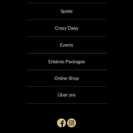
Spiele
Crazy Daisy
Events
Erlebnis-Packages
Online-Shop
Über uns