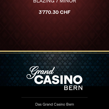
BÄREN POKERJACKPOT
BLAZING 7 MINOR
90'533.50 CHF
3'770.30 CHF
Das Grand Casino Bern