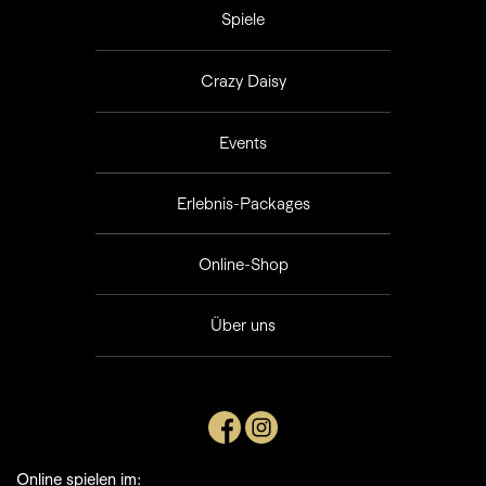
Spiele
Crazy Daisy
Events
Erlebnis-Packages
Online-Shop
Über uns
Online spielen im: