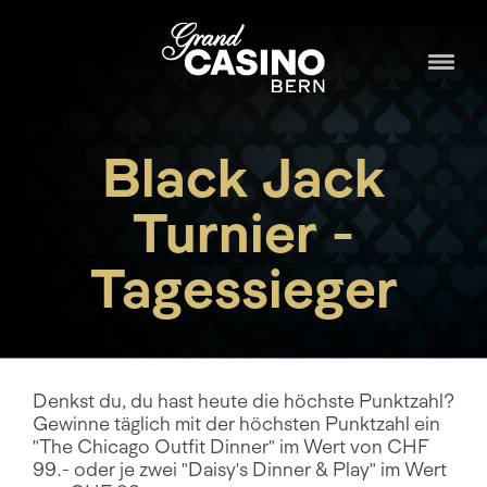
Direkt
zum
Inhalt
Black Jack
Turnier -
Tagessieger
Denkst du, du hast heute die höchste Punktzahl?
Gewinne täglich mit der höchsten Punktzahl ein
"The Chicago Outfit Dinner" im Wert von CHF
99.- oder je zwei "Daisy's Dinner & Play" im Wert