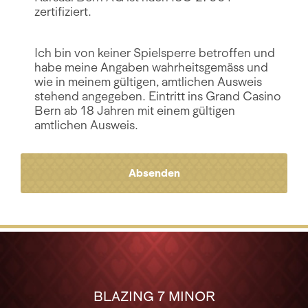
zertifiziert.
Ich bin von keiner Spielsperre betroffen und
habe meine Angaben wahrheitsgemäss und
wie in meinem gültigen, amtlichen Ausweis
stehend angegeben. Eintritt ins Grand Casino
Bern ab 18 Jahren mit einem gültigen
amtlichen Ausweis.
BÄREN POKERJACKPOT
BLAZING 7 MINOR