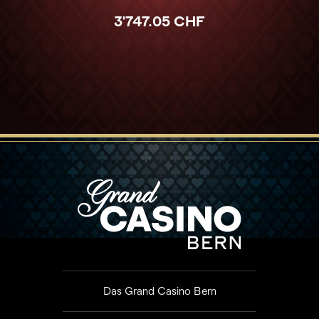
89'527.10 CHF
3'747.05 CHF
Das Grand Casino Bern