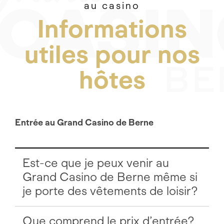
au casino
Informations
utiles pour nos
hôtes
Entrée au Grand Casino de Berne
Est-ce que je peux venir au
Grand Casino de Berne même si
je porte des vêtements de loisir?
Que comprend le prix d’entrée?