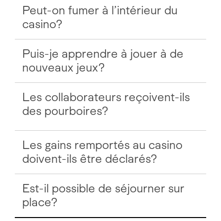
Peut-on fumer à l’intérieur du
casino?
Puis-je apprendre à jouer à de
nouveaux jeux?
Les collaborateurs reçoivent-ils
des pourboires?
Les gains remportés au casino
doivent-ils être déclarés?
Est-il possible de séjourner sur
place?