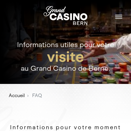
Aller
au
contenu
principal
Informations utiles pour votre
visite
au Grand Casino de Berne.
Accueil
FAQ
Informations pour votre moment