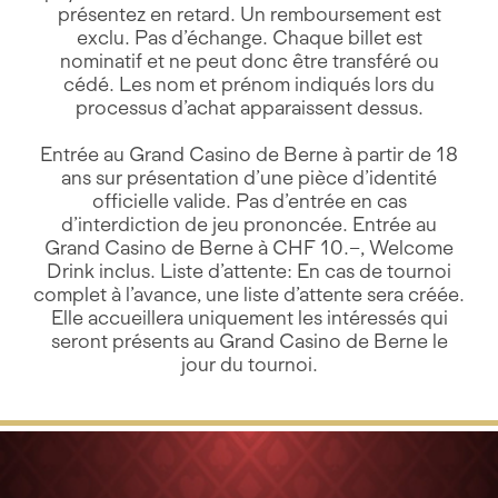
présentez en retard. Un remboursement est
exclu. Pas d’échange. Chaque billet est
nominatif et ne peut donc être transféré ou
cédé. Les nom et prénom indiqués lors du
processus d’achat apparaissent dessus.
Entrée au Grand Casino de Berne à partir de 18
ans sur présentation d’une pièce d’identité
officielle valide. Pas d’entrée en cas
d’interdiction de jeu prononcée. Entrée au
Grand Casino de Berne à CHF 10.–, Welcome
Drink inclus. Liste d’attente: En cas de tournoi
complet à l’avance, une liste d’attente sera créée.
Elle accueillera uniquement les intéressés qui
seront présents au Grand Casino de Berne le
jour du tournoi.