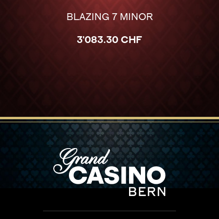
JACKPOT DU POKER DE L’OURS
BLAZING 7 MINOR
88'677.50 CHF
3'083.30 CHF